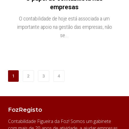
empresas
O contabilidade de hoje está associada a um
importante apoio na gestão das empresas, não
se…
1
2
3
4
FozRegisto
Contabilidade Figueira da Foz! Somos um gabinete
com mais de 20 anos de atividade, a ajudar empresas