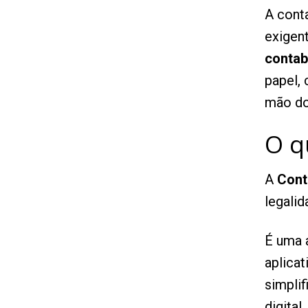
A cont
exigent
contab
papel,
mão do
O q
A
Conta
legalid
É uma 
aplicat
simplif
digital