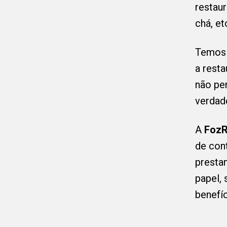
restaur
chá, et
Temos u
a resta
não pe
verdad
A
FozR
de con
presta
papel,
benefíc