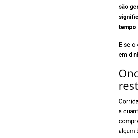
são ge
signifi
tempo 
E se o
em din
Ond
res
Corrid
a quan
compra
algum 