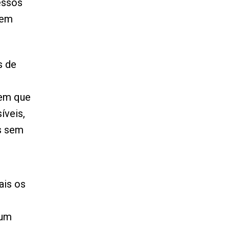
essos
sem
s de
 em que
íveis,
s sem
ais os
 um