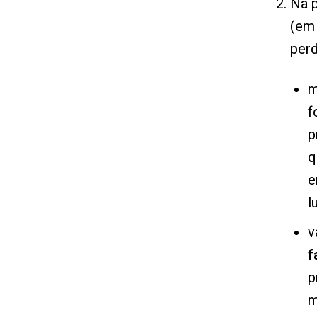
Na p
(em 
per
m
f
p
q
e
l
v
f
p
m