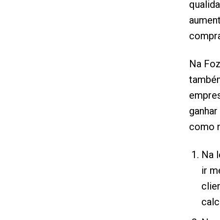
qualid
aument
compr
Na Foz
também
empresá
ganhar 
como n
Na l
ir m
clie
calc