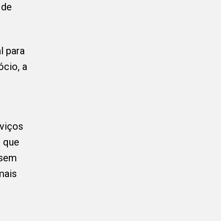
 de
l para
ócio, a
rviços
8 que
 sem
mais