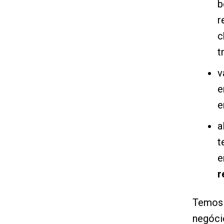
b
r
c
t
v
e
e
a
t
e
r
Temos 
negócio