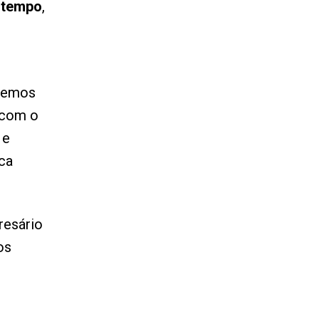
 tempo
,
remos
 com o
 e
ica
resário
os