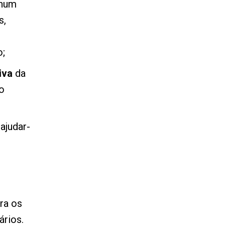
 num
s,
o;
iva
da
o
 ajudar-
ra os
rios.