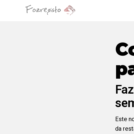
C
p
Faz
sem
Este no
da res