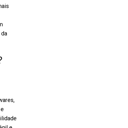
mais
em
 da
?
e
wares,
 e
ilidade
ágil e