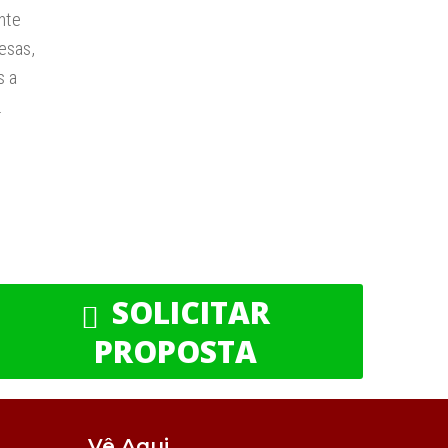
nte
esas,
s a
…
SOLICITAR
PROPOSTA
Vê Aqui