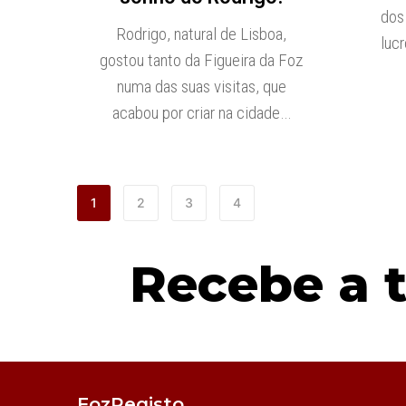
dos
Rodrigo, natural de Lisboa,
luc
gostou tanto da Figueira da Foz
numa das suas visitas, que
acabou por criar na cidade…
1
2
3
4
Recebe a 
FozRegisto