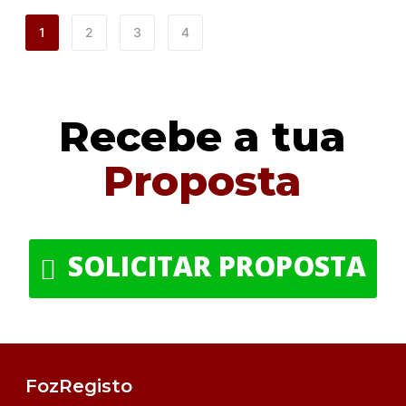
1
2
3
4
Recebe a tua
Proposta
SOLICITAR PROPOSTA
FozRegisto