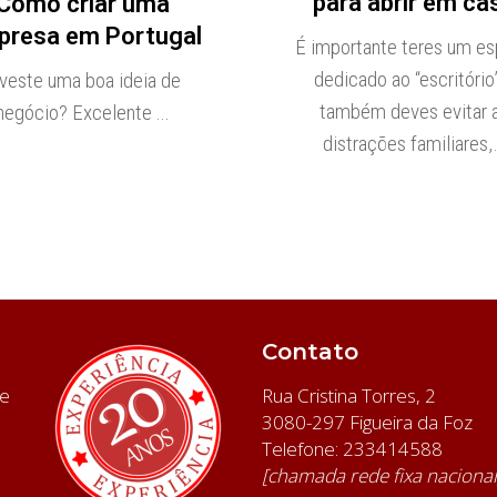
para abrir em ca
Como criar uma
presa em Portugal
É importante teres um e
dedicado ao “escritório
veste uma boa ideia de
também deves evitar 
negócio? Excelente ...
distrações familiares
Contato
te
Rua Cristina Torres, 2
3080-297 Figueira da Foz
Telefone: 233414588
[chamada rede fixa naciona