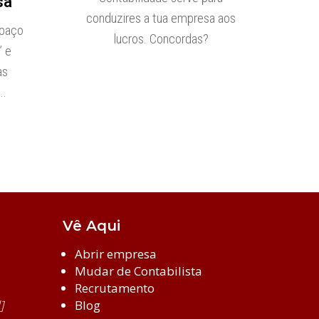
sa
conduzires a tua empresa aos
spaço
lucros. Concordas?
” e
as
,…
Vê Aqui
Abrir empresa
Mudar de Contabilista
Recrutamento
l]
Blog