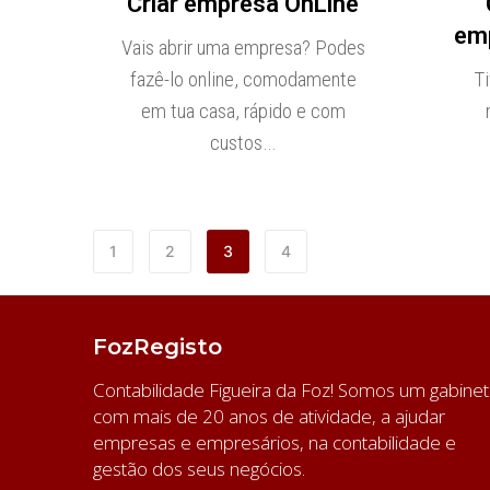
Criar empresa OnLine
em
Vais abrir uma empresa? Podes
Ti
fazê-lo online, comodamente
em tua casa, rápido e com
custos…
1
2
3
4
FozRegisto
Contabilidade Figueira da Foz! Somos um gabine
com mais de 20 anos de atividade, a ajudar
empresas e empresários, na contabilidade e
gestão dos seus negócios.