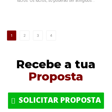
lucros. Os lucros, só poderão ser atingidos…
1
2
3
4
Recebe a tua
Proposta
SOLICITAR PROPOSTA